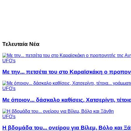
Τελευταία Νέα
UFO's
Με την... πετσέτα του στο Καραϊσκάκη ο προπον
UFO's
Με όποιον... δάσκαλο καθίσεις, Χατσερίντι, τέτοι
UFO's
Η βδομάδα του... ονείρου για Βίλεμ, Βόλο και Ξ