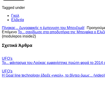
Tagged under
Γκολ
Ελβετία
Πίνακας... ζωγραφικής η έμπενυση του Μπενζεμά!
Προηγούμ
Επόμενο
Το... σανίδωσε στα αποδυτήρια της Μπενφίκα ο Ελιζέ
{modulepos inside2}
Σχετικά Άρθρα
UFO's
Το... φάντασμα του Λούκας εμφανίστηκε πρώτη φορά το 2014 σ
UFO's
H Goal line technology έδειξε «γκολ», το βίντεο όμως... (video)