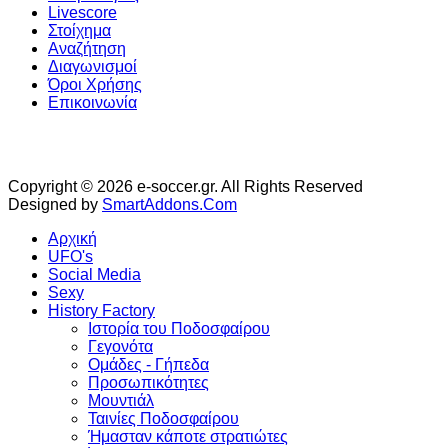
Livescore
Στοίχημα
Αναζήτηση
Διαγωνισμοί
Όροι Χρήσης
Επικοινωνία
Copyright © 2026 e-soccer.gr. All Rights Reserved
Designed by
SmartAddons.Com
Αρχική
UFO's
Social Media
Sexy
History Factory
Ιστορία του Ποδοσφαίρου
Γεγονότα
Ομάδες - Γήπεδα
Προσωπικότητες
Μουντιάλ
Ταινίες Ποδοσφαίρου
Ήμασταν κάποτε στρατιώτες