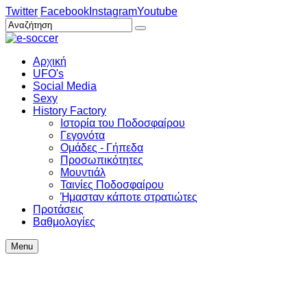
Twitter
Facebook
Instagram
Youtube
Αρχική
UFO's
Social Media
Sexy
History Factory
Ιστορία του Ποδοσφαίρου
Γεγονότα
Ομάδες - Γήπεδα
Προσωπικότητες
Μουντιάλ
Ταινίες Ποδοσφαίρου
Ήμασταν κάποτε στρατιώτες
Προτάσεις
Βαθμολογίες
Menu