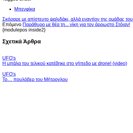
Μπενφίκα
Σκόραρε με απίστευτο ψαλιδάκι, αλλά εναντίον της ομάδας του!
Επόμενο
Παράθυρο με θέα τη... νίκη για τον άρρωστο Στόιαν!
{modulepos inside2}
Σχετικά Άρθρα
UFO's
Η μπάλα του τελικού κατέβηκε στο γήπεδο με drone! (video)
UFO's
Το… πουλόβερ του Μήτρογλου