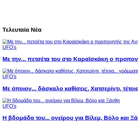
Τελευταία Νέα
UFO's
Με την... πετσέτα του στο Καραϊσκάκη ο προπον
UFO's
Με όποιον... δάσκαλο καθίσεις, Χατσερίντι, τέτοι
UFO's
Η βδομάδα του... ονείρου για Βίλεμ, Βόλο και Ξ