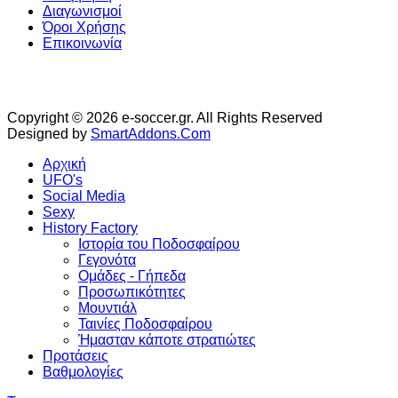
Διαγωνισμοί
Όροι Χρήσης
Επικοινωνία
Copyright © 2026 e-soccer.gr. All Rights Reserved
Designed by
SmartAddons.Com
Αρχική
UFO's
Social Media
Sexy
History Factory
Ιστορία του Ποδοσφαίρου
Γεγονότα
Ομάδες - Γήπεδα
Προσωπικότητες
Μουντιάλ
Ταινίες Ποδοσφαίρου
Ήμασταν κάποτε στρατιώτες
Προτάσεις
Βαθμολογίες