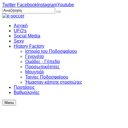
Twitter
Facebook
Instagram
Youtube
Αρχική
UFO's
Social Media
Sexy
History Factory
Ιστορία του Ποδοσφαίρου
Γεγονότα
Ομάδες - Γήπεδα
Προσωπικότητες
Μουντιάλ
Ταινίες Ποδοσφαίρου
Ήμασταν κάποτε στρατιώτες
Προτάσεις
Βαθμολογίες
Menu