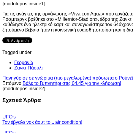
{modulepos inside1}
Για τις ανάγκες της οργάνωσης «Viva con Agua» που εργάζετ
Ρόσμπεργκ βρέθηκε στο «Millerntor-Stadion», έδρα της Ζανκ
καβάλησε ένα ηλεκτρικό καρτ και συναγωνίστηκε τον 64άχρονο
ζητούμενο βέβαια ήταν η κοινωνική ευαισθητοποίηση και η δι
Tagged under
Γερμανία
Ζανκτ Πάουλι
Πανηγύρισε σε γνώριμα (πιο μεγαλωμένα) πρόσωπα ο Ρούνεϊ
Επόμενο
Βάλε το ξυπνητήρι στις 04.45 για την κλήρωση!
{modulepos inside2}
Σχετικά Άρθρα
UFO's
Τον έβγαλε νοκ άουτ το... air condition!
UFO's