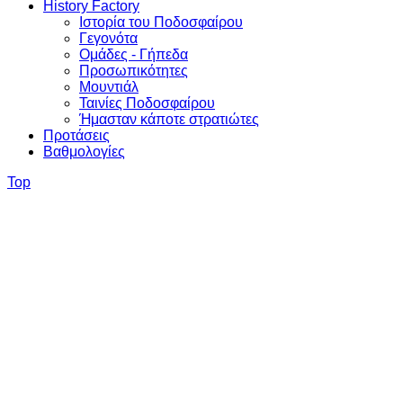
History Factory
Ιστορία του Ποδοσφαίρου
Γεγονότα
Ομάδες - Γήπεδα
Προσωπικότητες
Μουντιάλ
Ταινίες Ποδοσφαίρου
Ήμασταν κάποτε στρατιώτες
Προτάσεις
Βαθμολογίες
Top