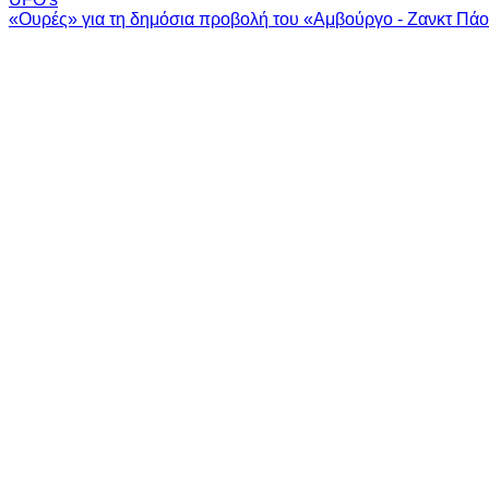
«Ουρές» για τη δημόσια προβολή του «Αμβούργο - Ζανκτ Πάο