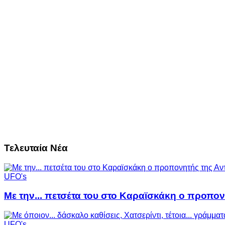
Τελευταία Νέα
UFO's
Με την... πετσέτα του στο Καραϊσκάκη ο προπον
UFO's