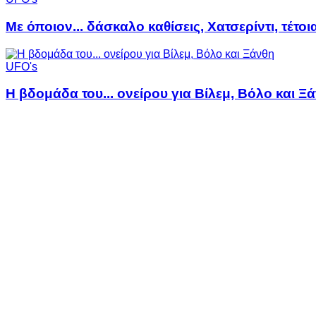
Με όποιον... δάσκαλο καθίσεις, Χατσερίντι, τέτοι
UFO's
Η βδομάδα του... ονείρου για Βίλεμ, Βόλο και Ξ