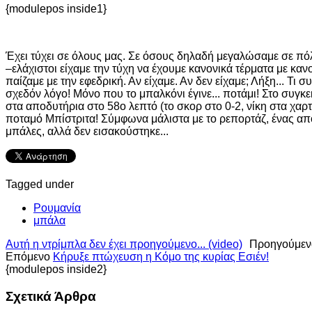
{modulepos inside1}
Έχει τύχει σε όλους μας. Σε όσους δηλαδή μεγαλώσαμε σε πόλε
–ελάχιστοι είχαμε την τύχη να έχουμε κανονικά τέρματα με κα
παίζαμε με την εφεδρική. Αν είχαμε. Αν δεν είχαμε; Λήξη... Τι 
σχεδόν λόγο! Μόνο που το μπαλκόνι έγινε... ποτάμι! Στο συγκε
στα αποδυτήρια στο 58ο λεπτό (το σκορ στο 0-2, νίκη στα χαρτ
ποταμό Μπίστριτα! Σύμφωνα μάλιστα με το ρεπορτάζ, ένας από
μπάλες, αλλά δεν εισακούστηκε...
Tagged under
Ρουμανία
μπάλα
Αυτή η ντρίμπλα δεν έχει προηγούμενο... (video)
Προηγούμεν
Επόμενο
Κήρυξε πτώχευση η Κόμο της κυρίας Εσιέν!
{modulepos inside2}
Σχετικά Άρθρα