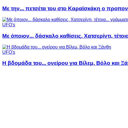
Με την... πετσέτα του στο Καραϊσκάκη ο προπον
UFO's
Με όποιον... δάσκαλο καθίσεις, Χατσερίντι, τέτοι
UFO's
Η βδομάδα του... ονείρου για Βίλεμ, Βόλο και Ξ