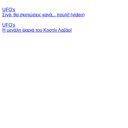
UFO's
Σιγά, θα σκοτώσεις κανά... πουλί! (video)
UFO's
Η μεγάλη ψαριά του Κοστίν Λαζάρ!