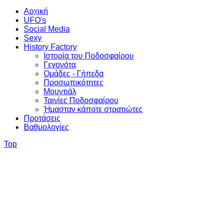
Αρχική
UFO's
Social Media
Sexy
History Factory
Ιστορία του Ποδοσφαίρου
Γεγονότα
Ομάδες - Γήπεδα
Προσωπικότητες
Μουντιάλ
Ταινίες Ποδοσφαίρου
Ήμασταν κάποτε στρατιώτες
Προτάσεις
Βαθμολογίες
Top