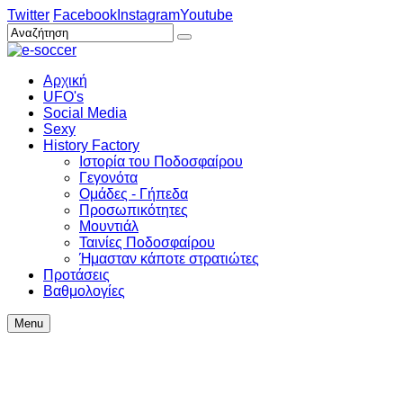
Twitter
Facebook
Instagram
Youtube
Αρχική
UFO's
Social Media
Sexy
History Factory
Ιστορία του Ποδοσφαίρου
Γεγονότα
Ομάδες - Γήπεδα
Προσωπικότητες
Μουντιάλ
Ταινίες Ποδοσφαίρου
Ήμασταν κάποτε στρατιώτες
Προτάσεις
Βαθμολογίες
Menu