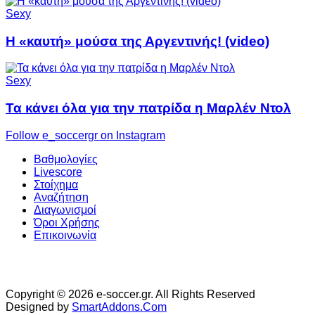
Sexy
Η «καυτή» μούσα της Αργεντινής! (video)
Sexy
Τα κάνει όλα για την πατρίδα η Μαρλέν Ντολ
Follow e_soccergr on Instagram
Βαθμολογίες
Livescore
Στοίχημα
Αναζήτηση
Διαγωνισμοί
Όροι Χρήσης
Επικοινωνία
Copyright © 2026 e-soccer.gr. All Rights Reserved
Designed by
SmartAddons.Com