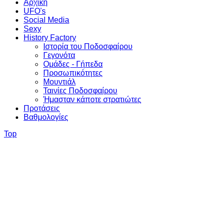
Αρχική
UFO's
Social Media
Sexy
History Factory
Ιστορία του Ποδοσφαίρου
Γεγονότα
Ομάδες - Γήπεδα
Προσωπικότητες
Μουντιάλ
Ταινίες Ποδοσφαίρου
Ήμασταν κάποτε στρατιώτες
Προτάσεις
Βαθμολογίες
Top