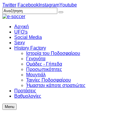
Twitter
Facebook
Instagram
Youtube
Αρχική
UFO's
Social Media
Sexy
History Factory
Ιστορία του Ποδοσφαίρου
Γεγονότα
Ομάδες - Γήπεδα
Προσωπικότητες
Μουντιάλ
Ταινίες Ποδοσφαίρου
Ήμασταν κάποτε στρατιώτες
Προτάσεις
Βαθμολογίες
Menu