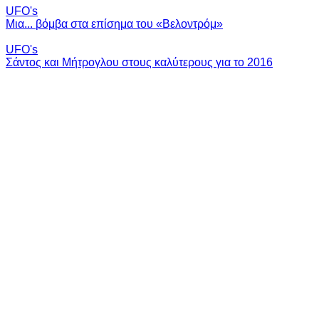
UFO's
Μια... βόμβα στα επίσημα του «Βελοντρόμ»
UFO's
Σάντος και Μήτρογλου στους καλύτερους για το 2016