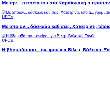
Με την... πετσέτα του στο Καραϊσκάκη ο προπον
UFO's
Με όποιον... δάσκαλο καθίσεις, Χατσερίντι, τέτοι
UFO's
Η βδομάδα του... ονείρου για Βίλεμ, Βόλο και Ξ