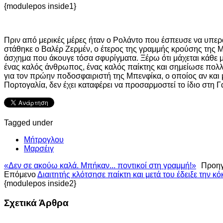
{modulepos inside1}
Πριν από μερικές μέρες ήταν ο Ρολάντο που έσπευσε να υπερ
στάθηκε ο Βαλέρ Ζερμέν, ο έτερος της γραμμής κρούσης της Μ
άσχημα που άκουγε τόσα σφυρίγματα. Ξέρω ότι μάχεται κάθε μ
ένας καλός άνθρωπος, ένας καλός παίκτης και σημείωσε πολλά
για τον πρώην ποδοσφαιριστή της Μπενφίκα, ο οποίος αν και 
Πορτογαλία, δεν έχει καταφέρει να προσαρμοστεί το ίδιο στη Γ
Tagged under
Μήτρογλου
Μαρσέιγ
«Δεν σε ακούω καλά. Μπήκαν... ποντικοί στη γραμμή!»
Προη
Επόμενο
Διαιτητής κλότσησε παίκτη και μετά του έδειξε την κό
{modulepos inside2}
Σχετικά Άρθρα