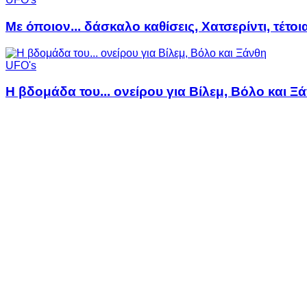
Με όποιον... δάσκαλο καθίσεις, Χατσερίντι, τέτοι
UFO's
Η βδομάδα του... ονείρου για Βίλεμ, Βόλο και Ξ