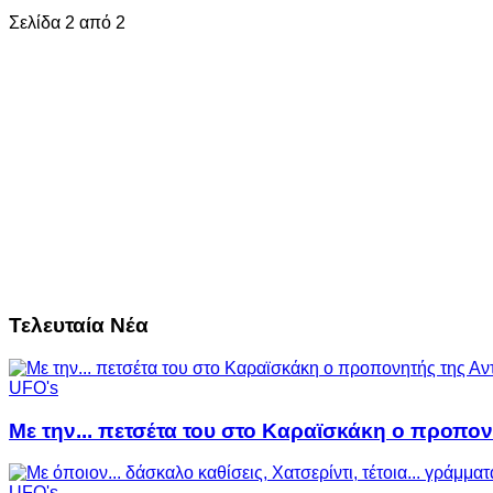
Σελίδα 2 από 2
Τελευταία Νέα
UFO's
Με την... πετσέτα του στο Καραϊσκάκη ο προπον
UFO's