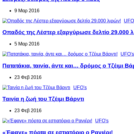
9 Μαρ 2016
UFO
Οπαδός της Λέστερ εξαργύρωσε δελτίο 29.000 λ
5 Μαρ 2016
UFO's
Πατατάκια, ταινία, άντε και… δρόμος ο Τζέιμι Βά
23 Φεβ 2016
UFO's
Ταινία η ζωή του Τζέιμι Βάρντι
23 Φεβ 2016
UFO's
«Έφαγε» πόρτα σε εστιατόριο ο Ρανιέρι!