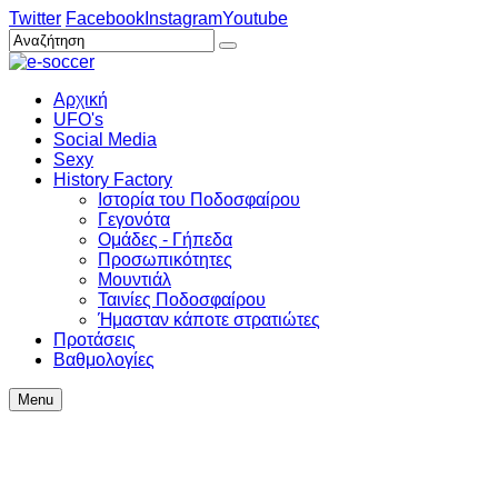
Twitter
Facebook
Instagram
Youtube
Αρχική
UFO's
Social Media
Sexy
History Factory
Ιστορία του Ποδοσφαίρου
Γεγονότα
Ομάδες - Γήπεδα
Προσωπικότητες
Μουντιάλ
Ταινίες Ποδοσφαίρου
Ήμασταν κάποτε στρατιώτες
Προτάσεις
Βαθμολογίες
Menu