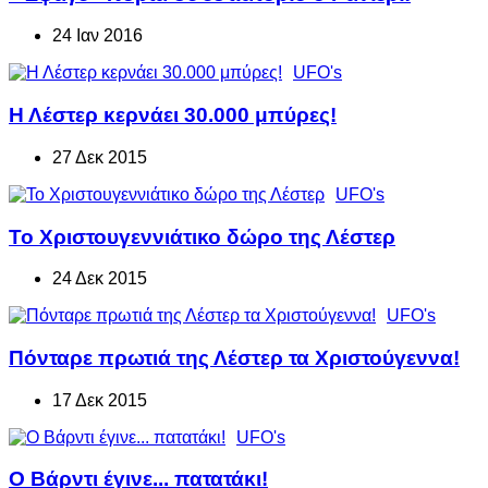
24 Ιαν 2016
UFO's
Η Λέστερ κερνάει 30.000 μπύρες!
27 Δεκ 2015
UFO's
Το Χριστουγεννιάτικο δώρο της Λέστερ
24 Δεκ 2015
UFO's
Πόνταρε πρωτιά της Λέστερ τα Χριστούγεννα!
17 Δεκ 2015
UFO's
Ο Βάρντι έγινε... πατατάκι!