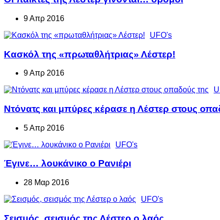
9 Απρ 2016
UFO's
Κασκόλ της «πρωταθλήτριας» Λέστερ!
9 Απρ 2016
U
Ντόνατς και μπύρες κέρασε η Λέστερ στους οπα
5 Απρ 2016
UFO's
Έγινε… λουκάνικο ο Ρανιέρι
28 Μαρ 2016
UFO's
Σεισμός, σεισμός της Λέστερ ο λαός