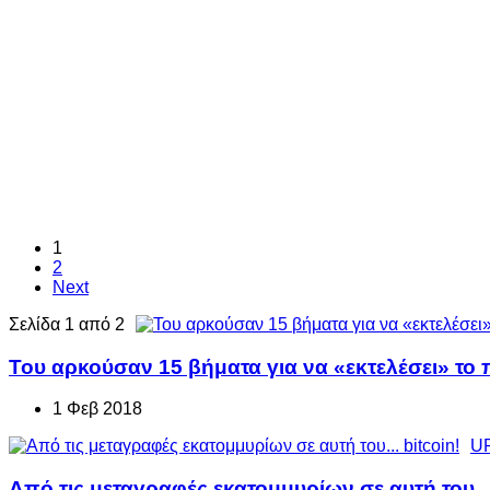
1
2
Next
Σελίδα 1 από 2
Του αρκούσαν 15 βήματα για να «εκτελέσει» το π
1 Φεβ 2018
UF
Από τις μεταγραφές εκατομμυρίων σε αυτή του...