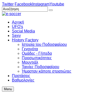
Twitter
Facebook
Instagram
Youtube
Αρχική
UFO's
Social Media
Sexy
History Factory
Ιστορία του Ποδοσφαίρου
Γεγονότα
Ομάδες - Γήπεδα
Προσωπικότητες
Μουντιάλ
Ταινίες Ποδοσφαίρου
Ήμασταν κάποτε στρατιώτες
Προτάσεις
Βαθμολογίες
Menu