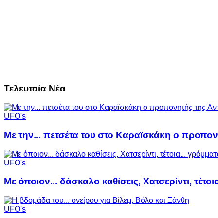
Τελευταία Νέα
UFO's
Με την... πετσέτα του στο Καραϊσκάκη ο προπον
UFO's
Με όποιον... δάσκαλο καθίσεις, Χατσερίντι, τέτοι
UFO's