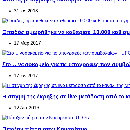
31 Ιαν 2018
Οπαδός τιμωρήθηκε να καθαρίσει 10.000 καθίσμ
17 Μαρ 2017
UFO
Στο… νοσοκομείο για τις υπογραφές των συμβο
17 Ιαν 2017
Η στιγμή της έκρηξης σε live μετάδοση από το κ
12 Δεκ 2016
UFO's
Πέταξαν πέτρα στον Κουαρέσμα