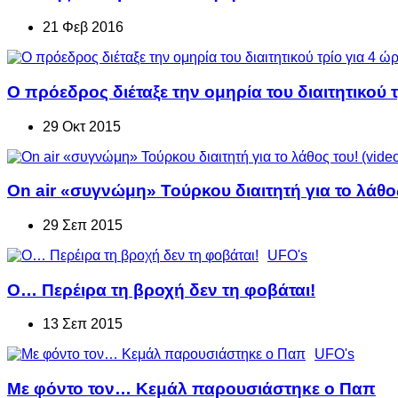
21 Φεβ 2016
Ο πρόεδρος διέταξε την ομηρία του διαιτητικού τ
29 Οκτ 2015
On air «συγνώμη» Τούρκου διαιτητή για το λάθος
29 Σεπ 2015
UFO's
Ο… Περέιρα τη βροχή δεν τη φοβάται!
13 Σεπ 2015
UFO's
Με φόντο τον… Κεμάλ παρουσιάστηκε ο Παπ