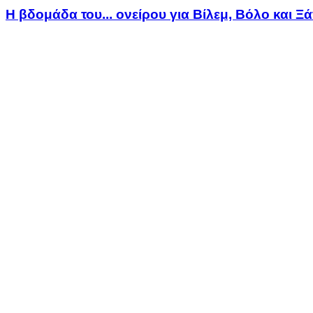
Η βδομάδα του... ονείρου για Βίλεμ, Βόλο και Ξ