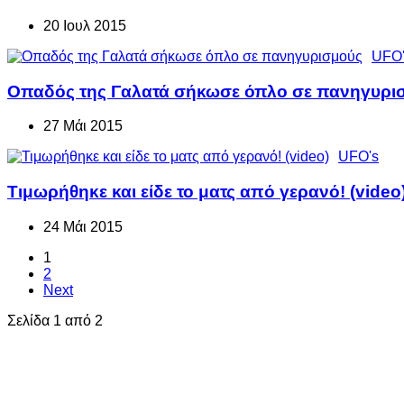
20 Ιουλ 2015
UFO'
Οπαδός της Γαλατά σήκωσε όπλο σε πανηγυρι
27 Μάι 2015
UFO's
Τιμωρήθηκε και είδε το ματς από γερανό! (video
24 Μάι 2015
1
2
Next
Σελίδα 1 από 2