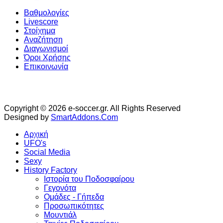
Βαθμολογίες
Livescore
Στοίχημα
Αναζήτηση
Διαγωνισμοί
Όροι Χρήσης
Επικοινωνία
Copyright © 2026 e-soccer.gr. All Rights Reserved
Designed by
SmartAddons.Com
Αρχική
UFO's
Social Media
Sexy
History Factory
Ιστορία του Ποδοσφαίρου
Γεγονότα
Ομάδες - Γήπεδα
Προσωπικότητες
Μουντιάλ