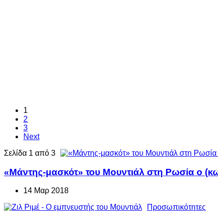
1
2
3
Next
Σελίδα 1 από 3
«Μάντης-μασκότ» του Μουντιάλ στη Ρωσία ο (κω
14 Μαρ 2018
Προσωπικότητες