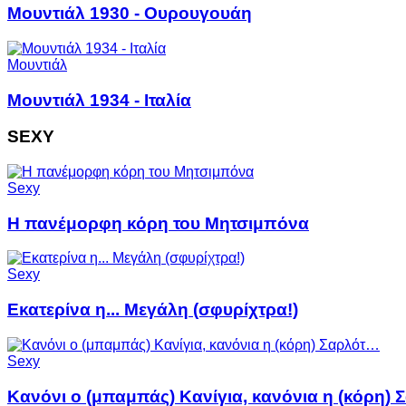
Μουντιάλ 1930 - Ουρουγουάη
Μουντιάλ
Μουντιάλ 1934 - Ιταλία
SEXY
Sexy
Η πανέμορφη κόρη του Μητσιμπόνα
Sexy
Εκατερίνα η... Mεγάλη (σφυρίχτρα!)
Sexy
Κανόνι ο (μπαμπάς) Κανίγια, κανόνια η (κόρη)