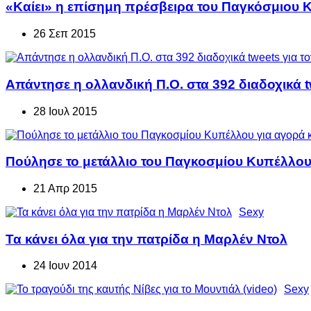
«Καίει» η επίσημη πρέσβειρα του Παγκόσμιου 
26 Σεπ 2015
Απάντησε η ολλανδική Π.Ο. στα 392 διαδοχικά 
28 Ιουλ 2015
Πούλησε το μετάλλιο του Παγκοσμίου Κυπέλλου
21 Απρ 2015
Sexy
Τα κάνει όλα για την πατρίδα η Μαρλέν Ντολ
24 Ιουν 2014
Sexy