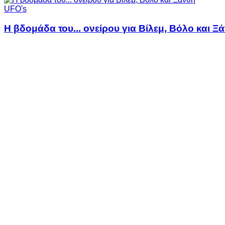
UFO's
Η βδομάδα του... ονείρου για Βίλεμ, Βόλο και Ξ