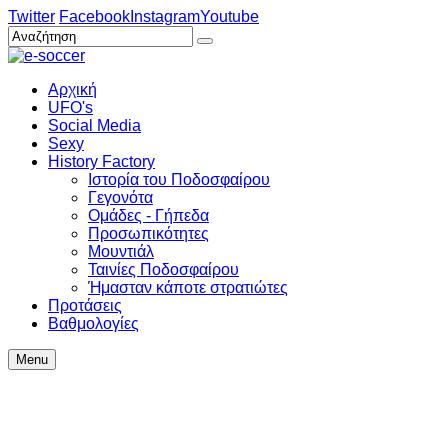
Twitter
Facebook
Instagram
Youtube
Αρχική
UFO's
Social Media
Sexy
History Factory
Ιστορία του Ποδοσφαίρου
Γεγονότα
Ομάδες - Γήπεδα
Προσωπικότητες
Μουντιάλ
Ταινίες Ποδοσφαίρου
Ήμασταν κάποτε στρατιώτες
Προτάσεις
Βαθμολογίες
Menu