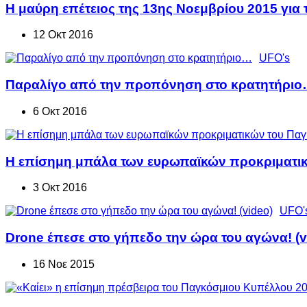
Η μαύρη επέτειος της 13ης Νοεμβρίου 2015 για 
12 Οκτ 2016
UFO's
Παραλίγο από την προπόνηση στο κρατητήρι
6 Οκτ 2016
Η επίσημη μπάλα των ευρωπαϊκών προκριματι
3 Οκτ 2016
UFO'
Drone έπεσε στο γήπεδο την ώρα του αγώνα! (v
16 Νοε 2015