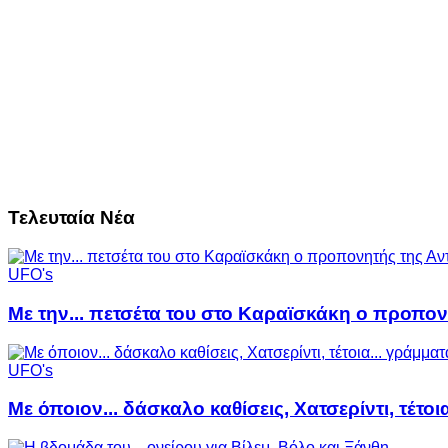
Τελευταία Νέα
UFO's
Με την... πετσέτα του στο Καραϊσκάκη ο προπον
UFO's
Με όποιον... δάσκαλο καθίσεις, Χατσερίντι, τέτοι