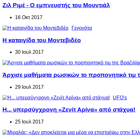
Ζιλ Ριμέ - Ο εμπνευστής του Μουντιάλ
16 Οκτ 2017
Γεγονότα
Η καταιγίδα του Μοντεβιδέο
30 Ιουλ 2017
Άρχισε μαθήματα ρωσικών το προπονητικό τιμ τ
29 Ιουλ 2017
UFO's
Η... υπερσύγχρονη «Ζενίτ Αρίνα» από στάχυα!
25 Ιουλ 2017