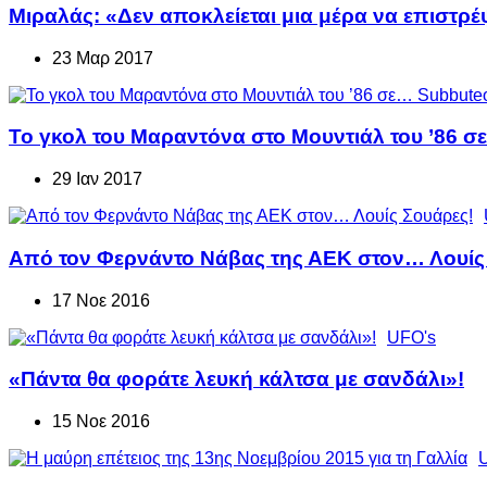
Μιραλάς: «Δεν αποκλείεται μια μέρα να επιστρέ
23 Μαρ 2017
Το γκολ του Μαραντόνα στο Μουντιάλ του ’86 σ
29 Ιαν 2017
Από τον Φερνάντο Νάβας της ΑΕΚ στον… Λουίς
17 Νοε 2016
UFO's
«Πάντα θα φοράτε λευκή κάλτσα με σανδάλι»!
15 Νοε 2016