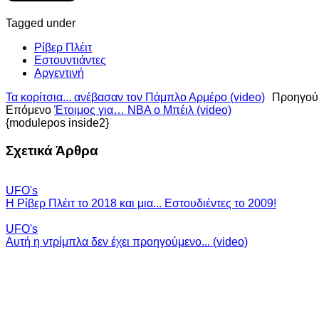
Tagged under
Ρίβερ Πλέιτ
Εστουντιάντες
Αργεντινή
Τα κορίτσια... ανέβασαν τον Πάμπλο Αρμέρο (video)
Προηγού
Επόμενο
Έτοιμος για… NBA ο Μπέιλ (video)
{modulepos inside2}
Σχετικά Άρθρα
UFO's
Η Ρίβερ Πλέιτ το 2018 και μια... Εστουδιέντες το 2009!
UFO's
Αυτή η ντρίμπλα δεν έχει προηγούμενο... (video)