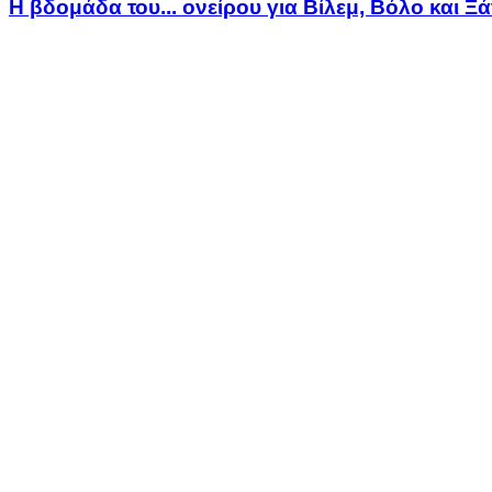
Η βδομάδα του... ονείρου για Βίλεμ, Βόλο και Ξ