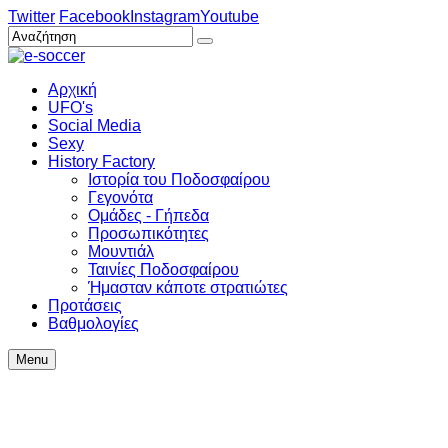
Twitter
Facebook
Instagram
Youtube
Αρχική
UFO's
Social Media
Sexy
History Factory
Ιστορία του Ποδοσφαίρου
Γεγονότα
Ομάδες - Γήπεδα
Προσωπικότητες
Μουντιάλ
Ταινίες Ποδοσφαίρου
Ήμασταν κάποτε στρατιώτες
Προτάσεις
Βαθμολογίες
Menu