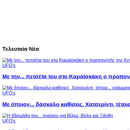
Τελευταία Νέα
UFO's
Με την... πετσέτα του στο Καραϊσκάκη ο προπον
UFO's
Με όποιον... δάσκαλο καθίσεις, Χατσερίντι, τέτοι
UFO's