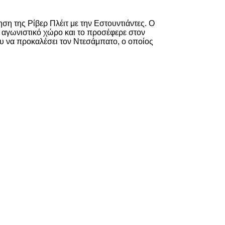
ση της Ρίβερ Πλέιτ με την Εστουντιάντες. Ο
ον αγωνιστικό χώρο και το προσέφερε στον
νου να προκαλέσει τον Ντεσάμπατο, ο οποίος