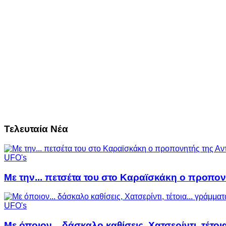
Τελευταία Νέα
UFO's
Με την... πετσέτα του στο Καραϊσκάκη ο προπον
UFO's
Με όποιον... δάσκαλο καθίσεις, Χατσερίντι, τέτοι