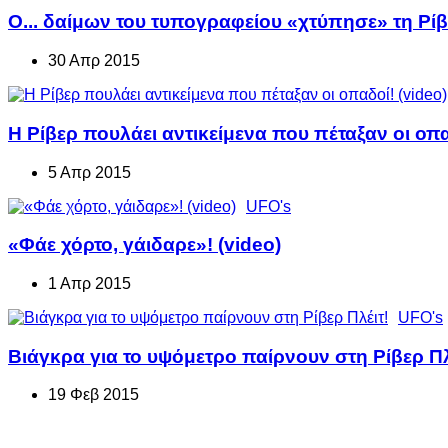
Ο... δαίμων του τυπογραφείου «χτύπησε» τη Ρίβ
30 Απρ 2015
Η Ρίβερ πουλάει αντικείμενα που πέταξαν οι οπα
5 Απρ 2015
UFO's
«Φάε χόρτο, γάιδαρε»! (video)
1 Απρ 2015
UFO's
Βιάγκρα για το υψόμετρο παίρνουν στη Ρίβερ Πλ
19 Φεβ 2015