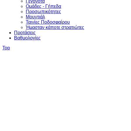
Γεγονότα
Ομάδες - Γήπεδα
Προσωπικότητες
Μουντιάλ
Ταινίες Ποδοσφαίρου
Ήμασταν κάποτε στρατιώτες
Προτάσεις
Βαθμολογίες
Top