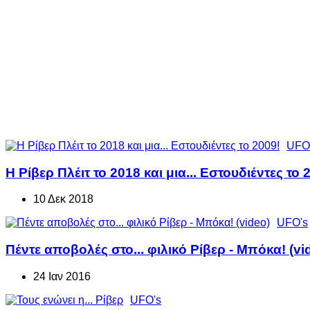
UFO
Η Ρίβερ Πλέιτ το 2018 και μια... Εστουδιέντες το 
10 Δεκ 2018
UFO's
Πέντε αποβολές στο... φιλικό Ρίβερ - Μπόκα! (vi
24 Ιαν 2016
UFO's