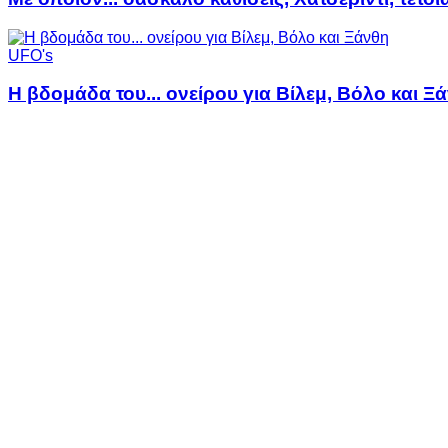
UFO's
Η βδομάδα του... ονείρου για Βίλεμ, Βόλο και Ξ