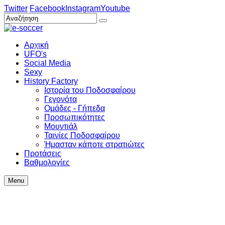
Twitter
Facebook
Instagram
Youtube
Αρχική
UFO's
Social Media
Sexy
History Factory
Ιστορία του Ποδοσφαίρου
Γεγονότα
Ομάδες - Γήπεδα
Προσωπικότητες
Μουντιάλ
Ταινίες Ποδοσφαίρου
Ήμασταν κάποτε στρατιώτες
Προτάσεις
Βαθμολογίες
Menu