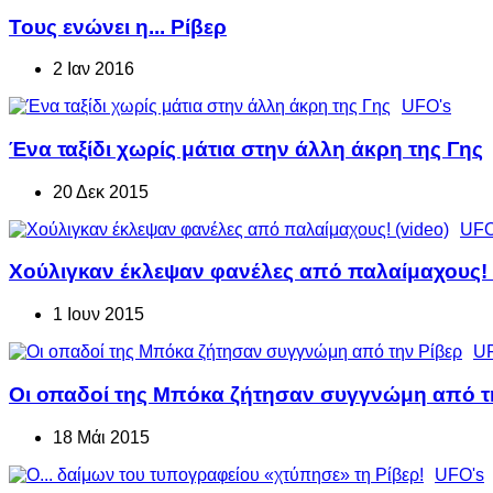
Τους ενώνει η... Ρίβερ
2 Ιαν 2016
UFO's
Ένα ταξίδι χωρίς μάτια στην άλλη άκρη της Γης
20 Δεκ 2015
UFO
Χούλιγκαν έκλεψαν φανέλες από παλαίμαχους! 
1 Ιουν 2015
UF
Οι οπαδοί της Μπόκα ζήτησαν συγγνώμη από τ
18 Μάι 2015
UFO's