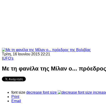
Τρίτη, 16 Ιουνίου 2015 22:21
|
UFO's
Με τη φανέλα της Μίλαν ο... πρόεδρος
font size
decrease font size
increas
Print
Email