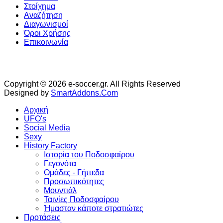
Στοίχημα
Αναζήτηση
Διαγωνισμοί
Όροι Χρήσης
Επικοινωνία
Copyright © 2026 e-soccer.gr. All Rights Reserved
Designed by
SmartAddons.Com
Αρχική
UFO's
Social Media
Sexy
History Factory
Ιστορία του Ποδοσφαίρου
Γεγονότα
Ομάδες - Γήπεδα
Προσωπικότητες
Μουντιάλ
Ταινίες Ποδοσφαίρου
Ήμασταν κάποτε στρατιώτες
Προτάσεις