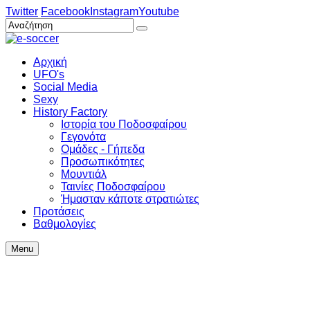
Twitter
Facebook
Instagram
Youtube
Αρχική
UFO's
Social Media
Sexy
History Factory
Ιστορία του Ποδοσφαίρου
Γεγονότα
Ομάδες - Γήπεδα
Προσωπικότητες
Μουντιάλ
Ταινίες Ποδοσφαίρου
Ήμασταν κάποτε στρατιώτες
Προτάσεις
Βαθμολογίες
Menu