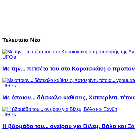
Τελευταία Νέα
UFO's
Με την... πετσέτα του στο Καραϊσκάκη ο προπον
UFO's
Με όποιον... δάσκαλο καθίσεις, Χατσερίντι, τέτοι
UFO's
Η βδομάδα του... ονείρου για Βίλεμ, Βόλο και Ξ