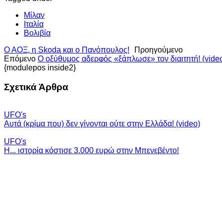
Μίλαν
Ιταλία
Βολιβία
Ο ΑΟΞ, η Skoda και ο Πανόπουλος!
Προηγούμενο
Επόμενο
Ο οξύθυμος αδερφός «ξάπλωσε» τον διαιτητή! (vide
{modulepos inside2}
Σχετικά Άρθρα
UFO's
Αυτά (κρίμα που) δεν γίνονται ούτε στην Ελλάδα! (video)
UFO's
Η... ιστορία κόστισε 3.000 ευρώ στην Μπενεβέντο!