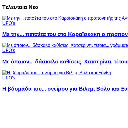
Τελευταία Νέα
UFO's
Με την... πετσέτα του στο Καραϊσκάκη ο προπον
UFO's
Με όποιον... δάσκαλο καθίσεις, Χατσερίντι, τέτοι
UFO's
Η βδομάδα του... ονείρου για Βίλεμ, Βόλο και Ξ