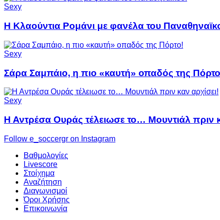
Sexy
Η Κλαούντια Ρομάνι με φανέλα του Παναθηναϊκ
Sexy
Σάρα Σαμπάιο, η πιο «καυτή» οπαδός της Πόρτο
Sexy
Η Αντρέσα Ουράς τέλειωσε το… Μουντιάλ πριν κ
Follow e_soccergr on Instagram
Βαθμολογίες
Livescore
Στοίχημα
Αναζήτηση
Διαγωνισμοί
Όροι Χρήσης
Επικοινωνία