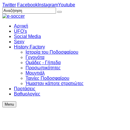
Twitter
Facebook
Instagram
Youtube
Αρχική
UFO's
Social Media
Sexy
History Factory
Ιστορία του Ποδοσφαίρου
Γεγονότα
Ομάδες - Γήπεδα
Προσωπικότητες
Μουντιάλ
Ταινίες Ποδοσφαίρου
Ήμασταν κάποτε στρατιώτες
Προτάσεις
Βαθμολογίες
Menu