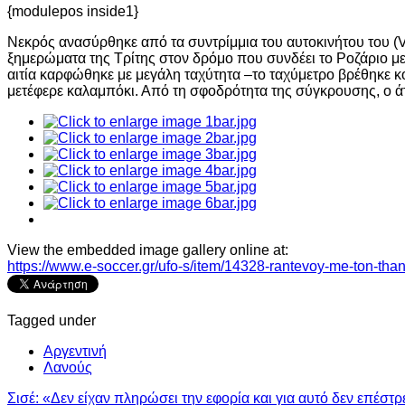
{modulepos inside1}
Νεκρός ανασύρθηκε από τα συντρίμμια του αυτοκινήτου του (
ξημερώματα της Τρίτης στον δρόμο που συνδέει το Ροζάριο μ
αιτία καρφώθηκε με μεγάλη ταχύτητα –το ταχύμετρο βρέθηκε 
μετέφερε καλαμπόκι. Από τη σφοδρότητα της σύγκρουσης, ο άτ
View the embedded image gallery online at:
https://www.e-soccer.gr/ufo-s/item/14328-rantevoy-me-ton-th
Tagged under
Αργεντινή
Λανούς
Σισέ: «Δεν είχαν πληρώσει την εφορία και για αυτό δεν επέσ