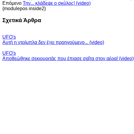
Επόμενο
Την... κλάδεψε ο σκύλος! (video)
{modulepos inside2}
Σχετικά Άρθρα
UFO's
Αυτή η ντρίμπλα δεν έχει προηγούμενο... (video)
UFO's
Αποθεώθηκε σεκιουριτάς που έπιασε σαΐτα στον αέρα! (video)