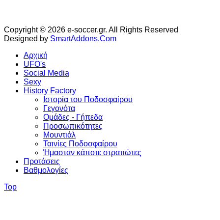
Copyright © 2026 e-soccer.gr. All Rights Reserved
Designed by
SmartAddons.Com
Αρχική
UFO's
Social Media
Sexy
History Factory
Ιστορία του Ποδοσφαίρου
Γεγονότα
Ομάδες - Γήπεδα
Προσωπικότητες
Μουντιάλ
Ταινίες Ποδοσφαίρου
Ήμασταν κάποτε στρατιώτες
Προτάσεις
Βαθμολογίες
Top