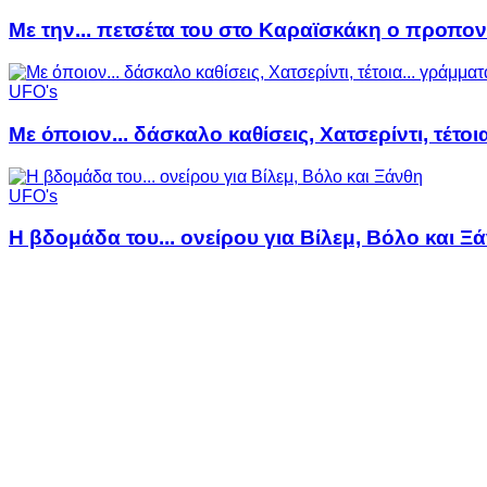
Με την... πετσέτα του στο Καραϊσκάκη ο προπον
UFO's
Με όποιον... δάσκαλο καθίσεις, Χατσερίντι, τέτοι
UFO's
Η βδομάδα του... ονείρου για Βίλεμ, Βόλο και Ξ