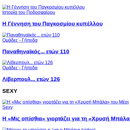
Ιστορία του Ποδοσφαίρου
Η Γέννηση του Παγκοσμίου κυπέλλου
Ομάδες - Γήπεδα
Παναθηναϊκός... ετών 110
Ομάδες - Γήπεδα
Λίβερπουλ... ετών 126
SEXY
Sexy
Η «Μις οπίσθια» γιορτάζει για τη «Χρυσή Μπάλα