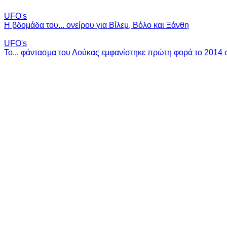
UFO's
Η βδομάδα του... ονείρου για Βίλεμ, Βόλο και Ξάνθη
UFO's
Το... φάντασμα του Λούκας εμφανίστηκε πρώτη φορά το 2014 σ