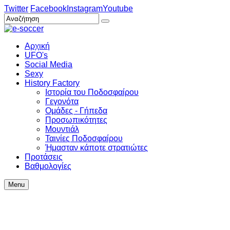
Twitter
Facebook
Instagram
Youtube
Αρχική
UFO's
Social Media
Sexy
History Factory
Ιστορία του Ποδοσφαίρου
Γεγονότα
Ομάδες - Γήπεδα
Προσωπικότητες
Μουντιάλ
Ταινίες Ποδοσφαίρου
Ήμασταν κάποτε στρατιώτες
Προτάσεις
Βαθμολογίες
Menu