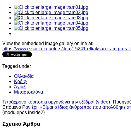
View the embedded image gallery online at:
https://www.e-soccer.gr/ufo-s/item/15241-eftiaksan-tram-pros-t
Tagged under
Ολλανδία
Κρόιφ
Άγιαξ
Μπαρτσελόνα
Τετράχρονο κοριτσάκι οργανώνει την εξέδρα! (video)
Προηγο
Επόμενο
Ρανιέρι: «Είμαι ο ίδιος άνθρωπος που απολύθηκε α
{modulepos inside2}
Σχετικά Άρθρα