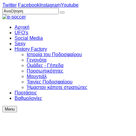
Twitter
Facebook
Instagram
Youtube
Αρχική
UFO's
Social Media
Sexy
History Factory
Ιστορία του Ποδοσφαίρου
Γεγονότα
Ομάδες - Γήπεδα
Προσωπικότητες
Μουντιάλ
Ταινίες Ποδοσφαίρου
Ήμασταν κάποτε στρατιώτες
Προτάσεις
Βαθμολογίες
Menu