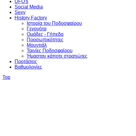
UFO's
Social Media
Sexy
History Factory
Ιστορία του Ποδοσφαίρου
Γεγονότα
Ομάδες - Γήπεδα
Προσωπικότητες
Μουντιάλ
Ταινίες Ποδοσφαίρου
Ήμασταν κάποτε στρατιώτες
Προτάσεις
Βαθμολογίες
Top