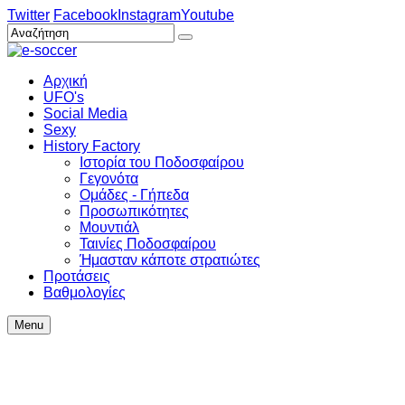
Twitter
Facebook
Instagram
Youtube
Αρχική
UFO's
Social Media
Sexy
History Factory
Ιστορία του Ποδοσφαίρου
Γεγονότα
Ομάδες - Γήπεδα
Προσωπικότητες
Μουντιάλ
Ταινίες Ποδοσφαίρου
Ήμασταν κάποτε στρατιώτες
Προτάσεις
Βαθμολογίες
Menu