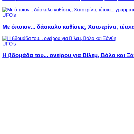
UFO's
Με όποιον... δάσκαλο καθίσεις, Χατσερίντι, τέτοι
UFO's
Η βδομάδα του... ονείρου για Βίλεμ, Βόλο και Ξ