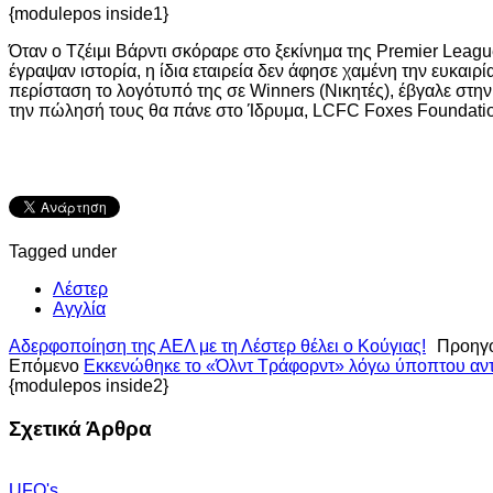
{modulepos inside1}
Όταν ο Τζέιμι Βάρντι σκόραρε στο ξεκίνημα της Premier Leagu
έγραψαν ιστορία, η ίδια εταιρεία δεν άφησε χαμένη την ευκαιρ
περίσταση το λογότυπό της σε Winners (Νικητές), έβγαλε στην 
την πώλησή τους θα πάνε στο Ίδρυμα, LCFC Foxes Foundati
Tagged under
Λέστερ
Αγγλία
Αδερφοποίηση της ΑΕΛ με τη Λέστερ θέλει ο Κούγιας!
Προηγ
Επόμενο
Εκκενώθηκε το «Όλντ Τράφορντ» λόγω ύποπτου αντ
{modulepos inside2}
Σχετικά Άρθρα
UFO's