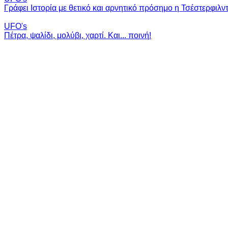
Γράφει Ιστορία με θετικό και αρνητικό πρόσημο η Τσέστερφιλντ
UFO's
Πέτρα, ψαλίδι, μολύβι, χαρτί. Και... ποινή!