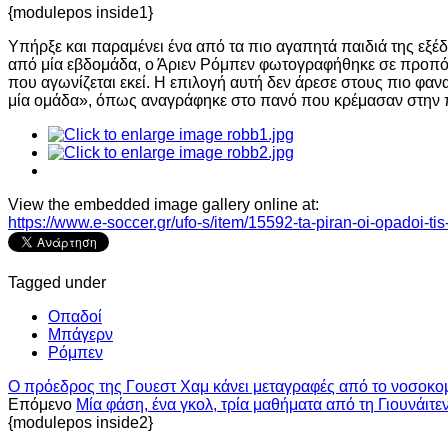
{modulepos inside1}
Υπήρξε και παραμένει ένα από τα πιο αγαπητά παιδιά της εξ
από μία εβδομάδα, ο Άριεν Ρόμπεν φωτογραφήθηκε σε προπόν
που αγωνίζεται εκεί. Η επιλογή αυτή δεν άρεσε στους πιο φ
μία ομάδα», όπως αναγράφηκε στο πανό που κρέμασαν στην π
View the embedded image gallery online at:
https://www.e-soccer.gr/ufo-s/item/15592-ta-piran-oi-opadoi
Tagged under
Οπαδοί
Μπάγερν
Ρόμπεν
Ο πρόεδρος της Γουεστ Χαμ κάνει μεταγραφές από το νοσοκομ
Επόμενο
Μία φάση, ένα γκολ, τρία μαθήματα από τη Γιουνάιτ
{modulepos inside2}