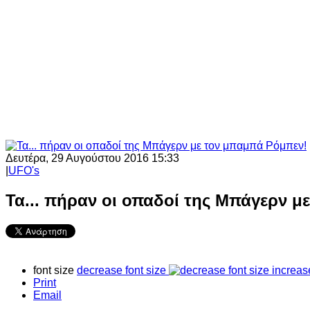
Δευτέρα, 29 Αυγούστου 2016 15:33
|
UFO's
Τα... πήραν οι οπαδοί της Μπάγερν μ
font size
decrease font size
increas
Print
Email