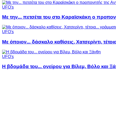
UFO's
Με την... πετσέτα του στο Καραϊσκάκη ο προπον
UFO's
Με όποιον... δάσκαλο καθίσεις, Χατσερίντι, τέτοι
UFO's
Η βδομάδα του... ονείρου για Βίλεμ, Βόλο και Ξ