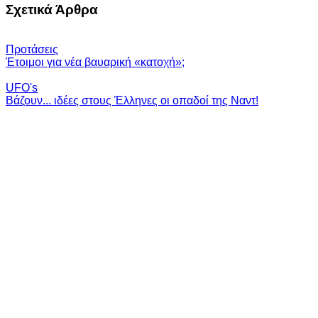
Σχετικά Άρθρα
Προτάσεις
Έτοιμοι για νέα βαυαρική «κατοχή»;
UFO's
Βάζουν... ιδέες στους Έλληνες οι οπαδοί της Ναντ!