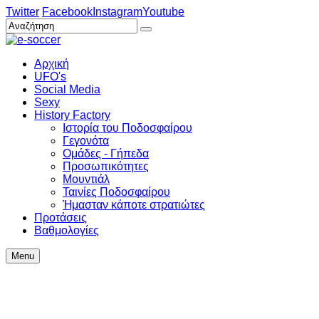
Twitter
Facebook
Instagram
Youtube
Αρχική
UFO's
Social Media
Sexy
History Factory
Ιστορία του Ποδοσφαίρου
Γεγονότα
Ομάδες - Γήπεδα
Προσωπικότητες
Μουντιάλ
Ταινίες Ποδοσφαίρου
Ήμασταν κάποτε στρατιώτες
Προτάσεις
Βαθμολογίες
Menu