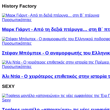
History Factory
Προσωπικότητες
Μαρκ Γιάρντ - Από τη δεξιά πτέρυγα… στη Β΄ π
Προσωπικότητες
Στέφαν Μπόμπεκ - Ο αναμορφωτής του Ελληνι
Προσωπικότητες
Άλι Ντία - Ο χειρότερος επιθετικός στην ιστορία 
SEXY
Sexy
Τopless μοντέλο «απογειώνει» τις νέες εμφανίσε