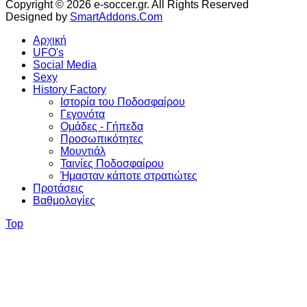
Copyright © 2026 e-soccer.gr. All Rights Reserved
Designed by
SmartAddons.Com
Αρχική
UFO's
Social Media
Sexy
History Factory
Ιστορία του Ποδοσφαίρου
Γεγονότα
Ομάδες - Γήπεδα
Προσωπικότητες
Μουντιάλ
Ταινίες Ποδοσφαίρου
Ήμασταν κάποτε στρατιώτες
Προτάσεις
Βαθμολογίες
Top