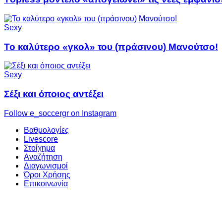
Sexy
Το καλύτερο «γκολ» του (πράσινου) Μανούτσο!
Sexy
Σέξι και όποιος αντέξει
Follow e_soccergr on Instagram
Βαθμολογίες
Livescore
Στοίχημα
Αναζήτηση
Διαγωνισμοί
Όροι Χρήσης
Επικοινωνία