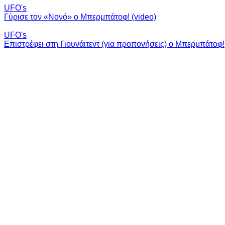
UFO's
Γύρισε τον «Νονό» ο Μπερμπάτοφ! (video)
UFO's
Επιστρέφει στη Γιουνάιτεντ (για προπονήσεις) ο Μπερμπάτοφ!