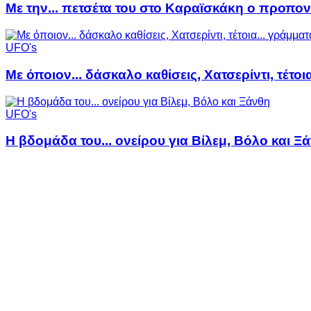
Με την... πετσέτα του στο Καραϊσκάκη ο προπον
UFO's
Με όποιον... δάσκαλο καθίσεις, Χατσερίντι, τέτοι
UFO's
Η βδομάδα του... ονείρου για Βίλεμ, Βόλο και Ξ