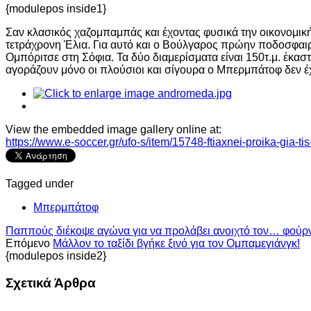
{modulepos inside1}
Σαν κλασικός χαζομπαμπάς και έχοντας φυσικά την οικονομική 
τετράχρονη Έλια. Για αυτό και ο Βούλγαρος πρώην ποδοσφαι
Ομπόριτσε στη Σόφια. Τα δύο διαμερίσματα είναι 150τ.μ. έκαστ
αγοράζουν μόνο οι πλούσιοι και σίγουρα ο Μπερμπάτοφ δεν έχ
View the embedded image gallery online at:
https://www.e-soccer.gr/ufo-s/item/15748-ftiaxnei-proika-gia-
Tagged under
Μπερμπάτοφ
Παππούς διέκοψε αγώνα για να προλάβει ανοιχτό τον… φούρν
Επόμενο
Μάλλον το ταξίδι βγήκε ξινό για τον Ομπαμεγιάνγκ!
{modulepos inside2}
Σχετικά Άρθρα