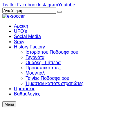
Twitter
Facebook
Instagram
Youtube
Αρχική
UFO's
Social Media
Sexy
History Factory
Ιστορία του Ποδοσφαίρου
Γεγονότα
Ομάδες - Γήπεδα
Προσωπικότητες
Μουντιάλ
Ταινίες Ποδοσφαίρου
Ήμασταν κάποτε στρατιώτες
Προτάσεις
Βαθμολογίες
Menu