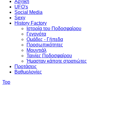
Αρχική
UFO's
Social Media
Sexy
History Factory
Ιστορία του Ποδοσφαίρου
Γεγονότα
Ομάδες - Γήπεδα
Προσωπικότητες
Μουντιάλ
Ταινίες Ποδοσφαίρου
Ήμασταν κάποτε στρατιώτες
Προτάσεις
Βαθμολογίες
Top