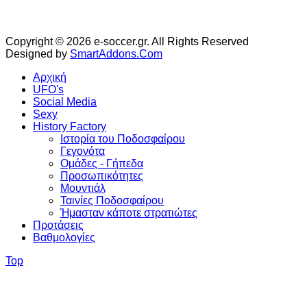
Copyright © 2026 e-soccer.gr. All Rights Reserved
Designed by
SmartAddons.Com
Αρχική
UFO's
Social Media
Sexy
History Factory
Ιστορία του Ποδοσφαίρου
Γεγονότα
Ομάδες - Γήπεδα
Προσωπικότητες
Μουντιάλ
Ταινίες Ποδοσφαίρου
Ήμασταν κάποτε στρατιώτες
Προτάσεις
Βαθμολογίες
Top