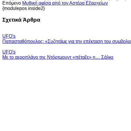
Επόμενο
Μυθική αφίσα από τον Αστέρα Εξαρχείων
{modulepos inside2}
Σχετικά Άρθρα
UFO's
Παπασταθόπουλος: «Συζητάμε για την επέκταση του συμβολα
UFO's
Με το αεροπλάνο της Ντόρτμουντ «πέταξε» η… Σάλκε