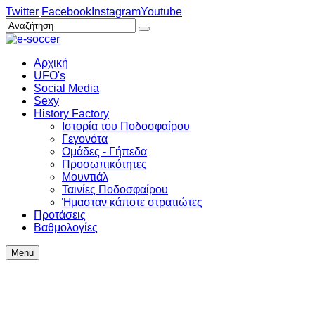
Twitter
Facebook
Instagram
Youtube
Αρχική
UFO's
Social Media
Sexy
History Factory
Ιστορία του Ποδοσφαίρου
Γεγονότα
Ομάδες - Γήπεδα
Προσωπικότητες
Μουντιάλ
Ταινίες Ποδοσφαίρου
Ήμασταν κάποτε στρατιώτες
Προτάσεις
Βαθμολογίες
Menu