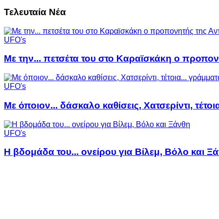
Τελευταία Νέα
UFO's
Με την... πετσέτα του στο Καραϊσκάκη ο προπον
UFO's
Με όποιον... δάσκαλο καθίσεις, Χατσερίντι, τέτοι
UFO's
Η βδομάδα του... ονείρου για Βίλεμ, Βόλο και Ξ