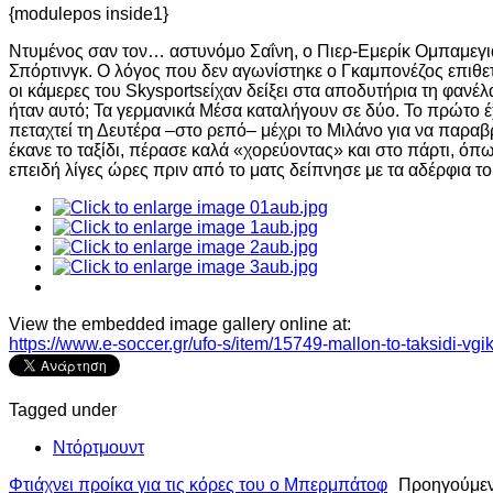
{modulepos inside1}
Ντυμένος σαν τον… αστυνόμο Σαΐνη, ο Πιερ-Εμερίκ Ομπαμεγι
Σπόρτινγκ. Ο λόγος που δεν αγωνίστηκε ο Γκαμπονέζος επιθετι
οι κάμερες του Skysportsείχαν δείξει στα αποδυτήρια τη φανέ
ήταν αυτό; Τα γερμανικά Μέσα καταλήγουν σε δύο. Το πρώτο έχ
πεταχτεί τη Δευτέρα –στο ρεπό– μέχρι το Μιλάνο για να παραβρ
έκανε το ταξίδι, πέρασε καλά «χορεύοντας» και στο πάρτι, όπω
επειδή λίγες ώρες πριν από το ματς δείπνησε με τα αδέρφια του
View the embedded image gallery online at:
https://www.e-soccer.gr/ufo-s/item/15749-mallon-to-taksidi-
Tagged under
Ντόρτμουντ
Φτιάχνει προίκα για τις κόρες του ο Μπερμπάτοφ
Προηγούμε