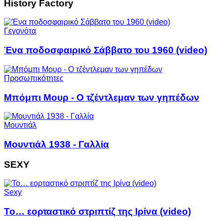
History Factory
Γεγονότα
Ένα ποδοσφαιρικό Σάββατο του 1960 (video)
Προσωπικότητες
Μπόμπι Μουρ - Ο τζέντλεμαν των γηπέδων
Μουντιάλ
Μουντιάλ 1938 - Γαλλία
SEXY
Sexy
Το… εορταστικό στριπτίζ της Ιρίνα (video)