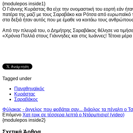
{modulepos inside1}
Ο Γιάννης Κυράστας θα είχε την ονομαστική του εορτή εάν ήτα
πατέρα της μαζί με τους Σαραβάκο και Ρότσα από ευρωπαϊκό τα
στα δεξιά ήταν αυτός που με έμαθε να κοιτάω τους ανθρώπους 
Από την πλευρά του, ο Δημήτρης Σαραβάκος θέλησε να τιμήσε
«Χρόνια Πολλά στους Γιάννηδες και στις Ιωάννες! Τέτοια μέρ
Tagged under
Παναθηναϊκός
Κυράστας
Σαραβάκος
Φύλακας - άγγελος που φοβάται σαν... διάολος τα πέναλτι ο Τσ
Επόμενο
Χατ-τρικ σε τέσσερα λεπτά ο Ντάρμπισιρ! (video)
{modulepos inside2}
Σχετικά Άρθρα