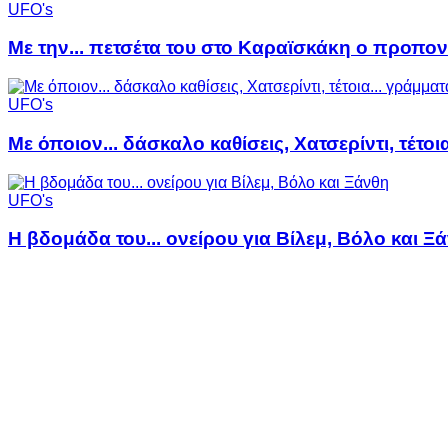
UFO's
Με την... πετσέτα του στο Καραϊσκάκη ο προπον
UFO's
Με όποιον... δάσκαλο καθίσεις, Χατσερίντι, τέτοι
UFO's
Η βδομάδα του... ονείρου για Βίλεμ, Βόλο και Ξ