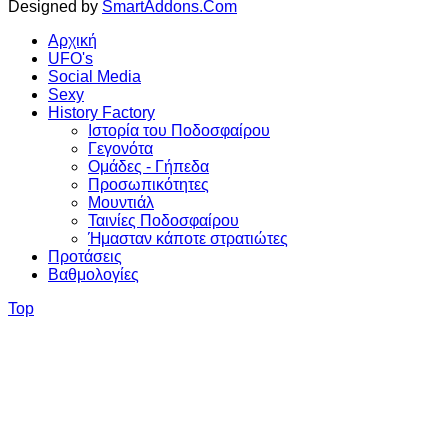
Designed by
SmartAddons.Com
Αρχική
UFO's
Social Media
Sexy
History Factory
Ιστορία του Ποδοσφαίρου
Γεγονότα
Ομάδες - Γήπεδα
Προσωπικότητες
Μουντιάλ
Ταινίες Ποδοσφαίρου
Ήμασταν κάποτε στρατιώτες
Προτάσεις
Βαθμολογίες
Top