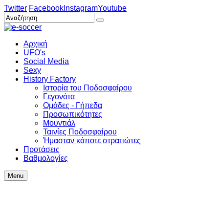
Twitter
Facebook
Instagram
Youtube
Αρχική
UFO's
Social Media
Sexy
History Factory
Ιστορία του Ποδοσφαίρου
Γεγονότα
Ομάδες - Γήπεδα
Προσωπικότητες
Μουντιάλ
Ταινίες Ποδοσφαίρου
Ήμασταν κάποτε στρατιώτες
Προτάσεις
Βαθμολογίες
Menu