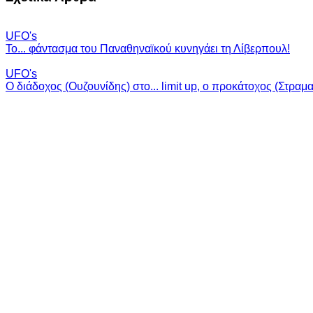
UFO's
Το... φάντασμα του Παναθηναϊκού κυνηγάει τη Λίβερπουλ!
UFO's
Ο διάδοχος (Ουζουνίδης) στο... limit up, ο προκάτοχος (Στραματ