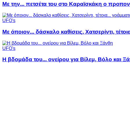
Με την... πετσέτα του στο Καραϊσκάκη ο προπον
UFO's
Με όποιον... δάσκαλο καθίσεις, Χατσερίντι, τέτοι
UFO's
Η βδομάδα του... ονείρου για Βίλεμ, Βόλο και Ξ