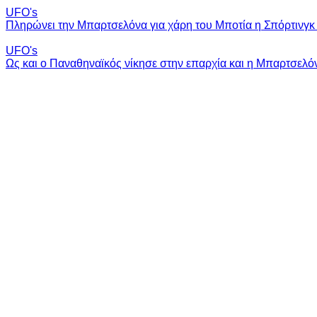
UFO's
Πληρώνει την Μπαρτσελόνα για χάρη του Μποτία η Σπόρτινγκ 
UFO's
Ως και ο Παναθηναϊκός νίκησε στην επαρχία και η Μπαρτσελό