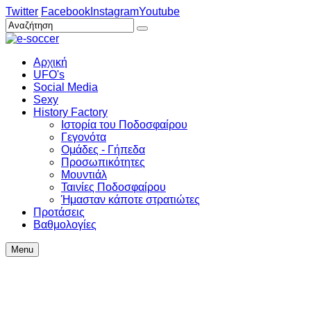
Twitter
Facebook
Instagram
Youtube
Αρχική
UFO's
Social Media
Sexy
History Factory
Ιστορία του Ποδοσφαίρου
Γεγονότα
Ομάδες - Γήπεδα
Προσωπικότητες
Μουντιάλ
Ταινίες Ποδοσφαίρου
Ήμασταν κάποτε στρατιώτες
Προτάσεις
Βαθμολογίες
Menu