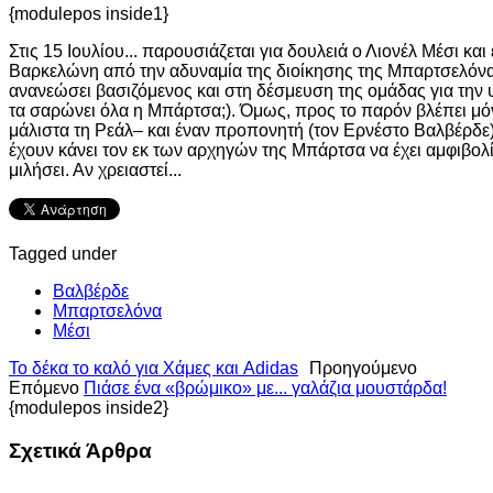
{modulepos inside1}
Στις 15 Ιουλίου... παρουσιάζεται για δουλειά ο Λιονέλ Μέσι 
Βαρκελώνη από την αδυναμία της διοίκησης της Μπαρτσελόνα 
ανανεώσει βασιζόμενος και στη δέσμευση της ομάδας για την 
τα σαρώνει όλα η Μπάρτσα;). Όμως, προς το παρόν βλέπει μό
μάλιστα τη Ρεάλ– και έναν προπονητή (τον Ερνέστο Βαλβέρδε) 
έχουν κάνει τον εκ των αρχηγών της Μπάρτσα να έχει αμφιβολ
μιλήσει. Αν χρειαστεί...
Tagged under
Βαλβέρδε
Μπαρτσελόνα
Μέσι
Το δέκα το καλό για Χάμες και Adidas
Προηγούμενο
Επόμενο
Πιάσε ένα «βρώμικο» με... γαλάζια μουστάρδα!
{modulepos inside2}
Σχετικά Άρθρα