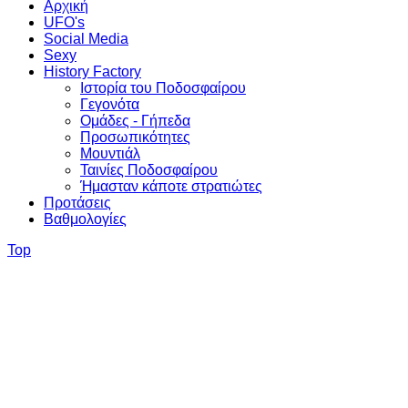
Αρχική
UFO's
Social Media
Sexy
History Factory
Ιστορία του Ποδοσφαίρου
Γεγονότα
Ομάδες - Γήπεδα
Προσωπικότητες
Μουντιάλ
Ταινίες Ποδοσφαίρου
Ήμασταν κάποτε στρατιώτες
Προτάσεις
Βαθμολογίες
Top