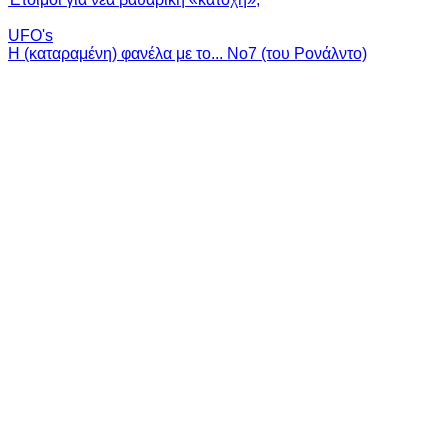
UFO's
Η (καταραμένη) φανέλα με το... Νο7 (του Ρονάλντο)