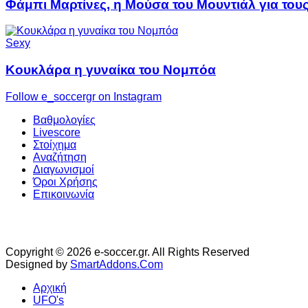
Φάμπι Μαρτίνες, η Μούσα του Μουντιάλ για του
Sexy
Κουκλάρα η γυναίκα του Νομπόα
Follow e_soccergr on Instagram
Βαθμολογίες
Livescore
Στοίχημα
Αναζήτηση
Διαγωνισμοί
Όροι Χρήσης
Επικοινωνία
Copyright © 2026 e-soccer.gr. All Rights Reserved
Designed by
SmartAddons.Com
Αρχική
UFO's