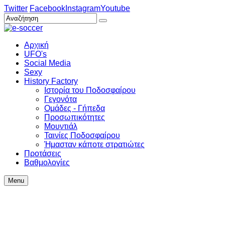
Twitter
Facebook
Instagram
Youtube
Αρχική
UFO's
Social Media
Sexy
History Factory
Ιστορία του Ποδοσφαίρου
Γεγονότα
Ομάδες - Γήπεδα
Προσωπικότητες
Μουντιάλ
Ταινίες Ποδοσφαίρου
Ήμασταν κάποτε στρατιώτες
Προτάσεις
Βαθμολογίες
Menu