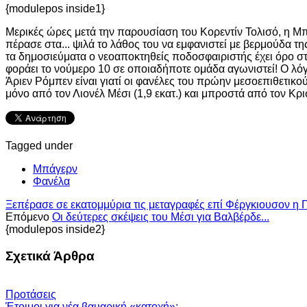
{modulepos inside1}
Μερικές ώρες μετά την παρουσίαση του Κορεντίν Τολισό, η Μπ
πέρασε στα... ψιλά το λάθος του να εμφανιστεί με βερμούδα τη
τα δημοσιεύματα ο νεοαποκτηθείς ποδοσφαιριστής έχει όρο στο
φοράει το νούμερο 10 σε οποιαδήποτε ομάδα αγωνιστεί! Ο λόγο
Άριεν Ρόμπεν είναι γιατί οι φανέλες του πρώην μεσοεπιθετικο
μόνο από τον Λιονέλ Μέσι (1,9 εκατ.) και μπροστά από τον Κρισ
Tagged under
Μπάγερν
Φανέλα
Ξεπέρασε σε εκατομμύρια τις μεταγραφές επί Φέργκιουσον η Γι
Επόμενο
Οι δεύτερες σκέψεις του Μέσι για Βαλβέρδε...
{modulepos inside2}
Σχετικά Άρθρα
Προτάσεις
Έτοιμοι για νέα βαυαρική «κατοχή»;