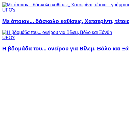
UFO's
Με όποιον... δάσκαλο καθίσεις, Χατσερίντι, τέτοι
UFO's
Η βδομάδα του... ονείρου για Βίλεμ, Βόλο και Ξ