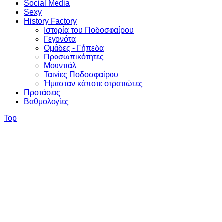
Social Media
Sexy
History Factory
Ιστορία του Ποδοσφαίρου
Γεγονότα
Ομάδες - Γήπεδα
Προσωπικότητες
Μουντιάλ
Ταινίες Ποδοσφαίρου
Ήμασταν κάποτε στρατιώτες
Προτάσεις
Βαθμολογίες
Top