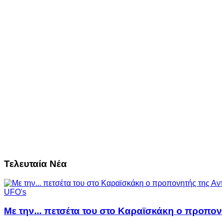
Τελευταία Νέα
UFO's
Με την... πετσέτα του στο Καραϊσκάκη ο προπον