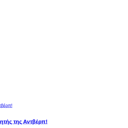
ητής της Αντβέρπ!