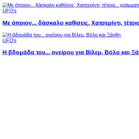
UFO's
Με όποιον... δάσκαλο καθίσεις, Χατσερίντι, τέτοι
UFO's
Η βδομάδα του... ονείρου για Βίλεμ, Βόλο και Ξ