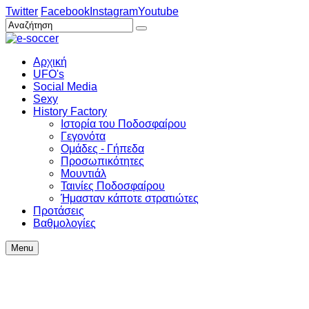
Twitter
Facebook
Instagram
Youtube
Αρχική
UFO's
Social Media
Sexy
History Factory
Ιστορία του Ποδοσφαίρου
Γεγονότα
Ομάδες - Γήπεδα
Προσωπικότητες
Μουντιάλ
Ταινίες Ποδοσφαίρου
Ήμασταν κάποτε στρατιώτες
Προτάσεις
Βαθμολογίες
Menu