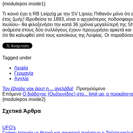
{modulepos inside1}
Τι κοινό έχει η RB Leipzig με την SV Lipsia; Πιθανόν μόνο ότ
έτος ζωής! Ιδρυθείσα το 1893, είναι ο αρχαιότερος ποδοσφαιρ
Ιουλίου– θα φιλοξενήσει την κατά 36 χρόνια μεγαλύτερή της S
ανάμεσα στους δύο συλλόγους έχουν προχωρήσει αρκετά και το
ότι θα καλυφθεί από τους κατοίκους της Λειψίας. Οι παραδόσεις
Tagged under
Λειψία
Γερμανία
Αγγλία
Τον έβγαλε νοκ άουτ η.... αγελάδα!
Προηγούμενο
Επόμενο
Ο διάδοχος (Ουζουνίδης) στο... limit up, ο προκάτοχο
{modulepos inside2}
Σχετικά Άρθρα
UFO's
Γράφει Ιστορία με θετικό και αρνητικό πρόσημο η Τσέστερφιλντ