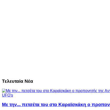
Τελευταία Νέα
UFO's
Με την... πετσέτα του στο Καραϊσκάκη ο προπον