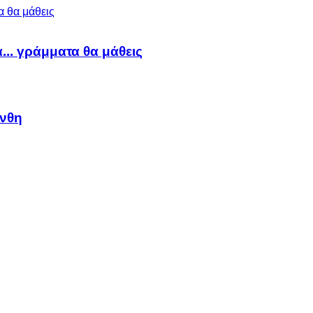
α... γράμματα θα μάθεις
άνθη