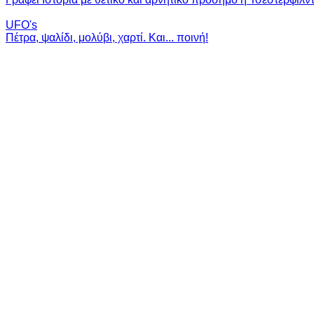
UFO's
Πέτρα, ψαλίδι, μολύβι, χαρτί. Και... ποινή!